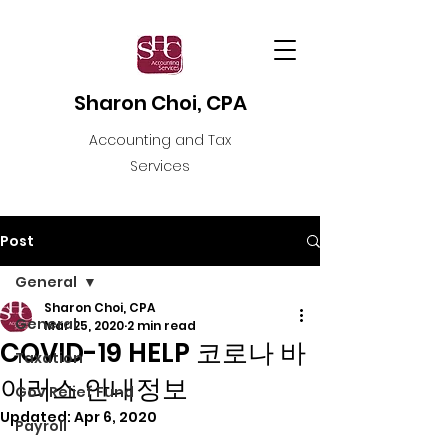
Sharon Choi, CPA
Accounting and Tax
Services
Post
General
Sharon Choi, CPA
General
Mar 25, 2020
2 min read
COVID-19 HELP 코로나 바
Taxation
이러스 안내정보
Gov Relief Fund
Updated:
Apr 6, 2020
Payroll